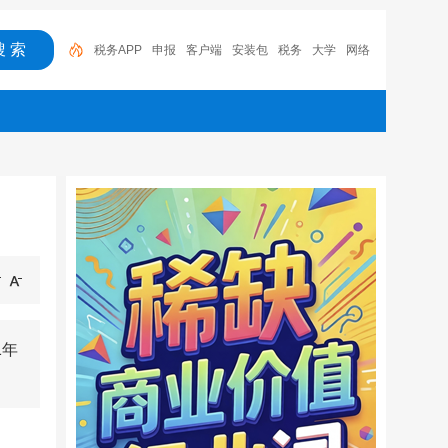
申报
客户端
安装包
税务
大学
网络安全
电子
备案
电子税务局
税务APP
1年